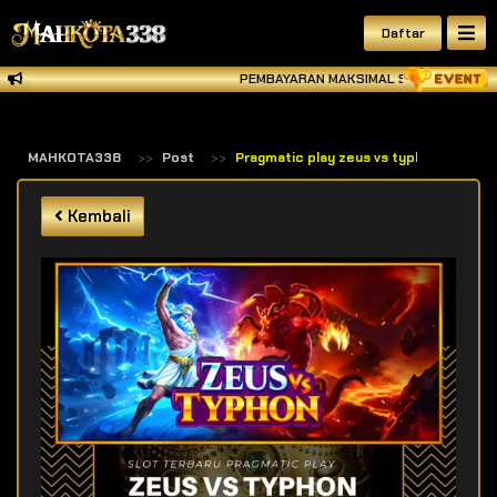
Daftar
PEMBAYARAN MAKSIMAL SLOT GAME HINGG
MAHKOTA338
Post
Pragmatic play zeus vs typhon
Kembali