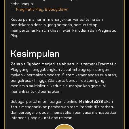
sebelumnya:
👉
Pragmatic Play: Bloody Dawn
Kedua permainan ini menunjukkan variasi tema dan
pendekatan desain yang berbeda, namun tetap
mempertahankan ciri khas mekanik modern dari Pragmatic
Play.
Kesimpulan
Zeus vs Typhon
menjadi salah satu rilis terbaru Pragmatic
Play yang menggabungkan visual mitologi epik dengan
mekanik permainan modern. Sistem kemenangan dua arah,
pengali acak hingga 20x, serta bonus free spin yang
menjamin multiplier di kedua sisi menjadikan game ini
menarik untuk diperhatikan.
Sebagai portal informasi game online,
Mahkota338
akan
terus menghadirkan pembaruan resmi terkait rilis terbaru
dari berbagai provider, memastikan pembaca mendapatkan
informasi yang akurat dan relevan.