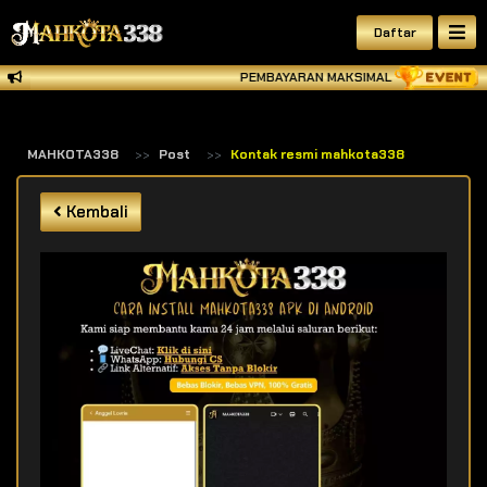
Daftar
PEMBAYARAN MAKSIMAL SLOT GAME HING
MAHKOTA338
Post
Kontak resmi mahkota338
Kembali