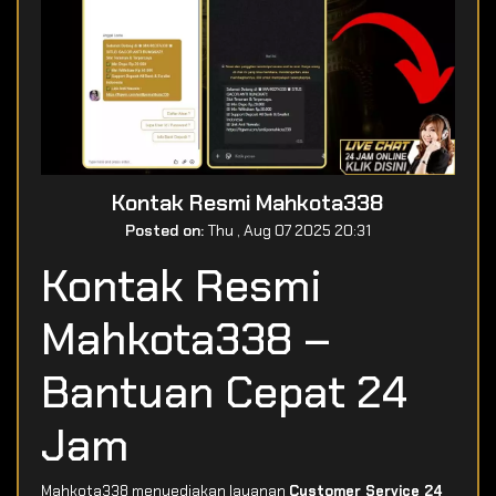
Kontak Resmi Mahkota338
Posted on:
Thu , Aug 07 2025 20:31
Kontak Resmi
Mahkota338 –
Bantuan Cepat 24
Jam
Mahkota338 menyediakan layanan
Customer Service 24