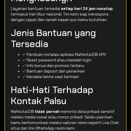
Layanan bantuan tersedia
setiap hari 24 jam nonstop
,
termasuk hari libur nasional. Tim kami siap merespons
dengan cepat dan ramah kapan pun kamu butuhkan.
Jenis Bantuan yang
Tersedia
✅ Panduan instalasi aplikasi Mahkota338 APK
✅ Reset password atau masalah login
✅ Info bonus dan promosi terbaru
✅ Bantuan deposit dan penarikan
✅ Kendala teknis saat bermain
Hati-Hati Terhadap
Kontak Palsu
Mahkota338
tidak pernah
meminta data pribadi sensitif
melalui media sosial atau nomor pribadi. Selalu pastikan
kamu berkomunikasi melalui saluran resmi seperti Live Chat
situs dan link WhatsApp resmi kami.