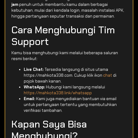
jam
penuh untuk membantu kamu dalam berbagai
kebutuhan, mulai dari kendala login, masalah instalasi APK,
hingga pertanyaan seputar transaksi dan permainan.
Cara Menghubungi Tim
Support
Kamu bisa menghubungi kami melalui beberapa saluran
resmi berikut:
Live Chat:
Tersedia langsung di situs utama
https://mahkota338.com. Cukup klik ikon
chat
di
pojok bawah kanan.
WhatsApp:
Hubungi kami langsung melalui
https://mahkota338.link/whatsapp
Email:
Kami juga menyediakan bantuan via email
untuk pertanyaan tertentu yang membutuhkan
verifikasi tambahan.
Kapan Saya Bisa
Menghubungi?