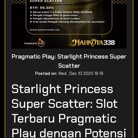
Pragmatic Play: Starlight Princess Super
Scatter
Posted on:
Wed , Dec 10 2025 16:19
Starlight Princess
Super Scatter: Slot
Terbaru Pragmatic
Play dengan Potensi