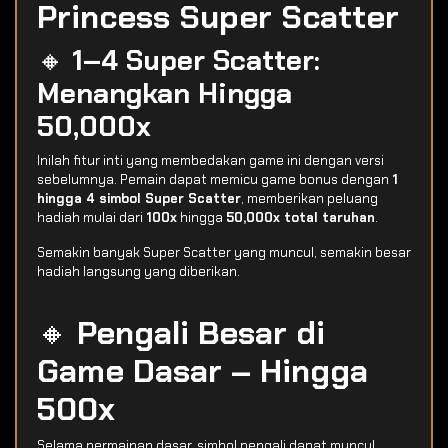
Princess Super Scatter
🔸
1–4 Super Scatter:
Menangkan Hingga
50,000x
Inilah fitur inti yang membedakan game ini dengan versi
sebelumnya. Pemain dapat memicu game bonus dengan
1
hingga 4 simbol Super Scatter
, memberikan peluang
hadiah mulai dari
100x
hingga
50,000x total taruhan
.
Semakin banyak Super Scatter yang muncul, semakin besar
hadiah langsung yang diberikan.
🔸
Pengali Besar di
Game Dasar – Hingga
500x
Selama permainan dasar, simbol pengali dapat muncul