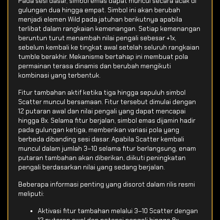
Pada sesi dasar, simbol emas dapat muncul secara acak di
gulungan dua hingga empat. Simbol ini akan berubah
menjadi elemen Wild pada jatuhan berikutnya apabila
terlibat dalam rangkaian kemenangan. Setiap kemenangan
beruntun turut menambah nilai pengali sebesar +1x,
sebelum kembali ke tingkat awal setelah seluruh rangkaian
tumble berakhir. Mekanisme bertahap ini membuat pola
permainan terasa dinamis dan berubah mengikuti
kombinasi yang terbentuk.
Fitur tambahan aktif ketika tiga hingga sepuluh simbol
Scatter muncul bersamaan. Fitur tersebut dimulai dengan
12 putaran awal dan nilai pengali yang dapat mencapai
hingga 8x. Selama fitur berjalan, simbol emas dijamin hadir
pada gulungan ketiga, memberikan variasi pola yang
berbeda dibanding sesi dasar. Apabila Scatter kembali
muncul dalam jumlah 3–10 selama fitur berlangsung, enam
putaran tambahan akan diberikan, diikuti peningkatan
pengali berdasarkan nilai yang sedang berjalan.
Beberapa informasi penting yang disorot dalam rilis resmi
meliputi:
Aktivasi fitur tambahan melalui 3–10 Scatter dengan