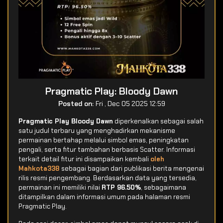
Pragmatic Play: Bloody Dawn
Posted on:
Fri , Dec 05 2025 12:59
Pragmatic Play Bloody Dawn
diperkenalkan sebagai salah
satu judul terbaru yang menghadirkan mekanisme
permainan bertahap melalui simbol emas, peningkatan
pengali, serta fitur tambahan berbasis Scatter. Informasi
terkait detail fitur ini disampaikan kembali
oleh
Mahkota338
sebagai bagian dari publikasi berita mengenai
rilis resmi pengembang. Berdasarkan data yang tersedia,
permainan ini memiliki nilai
RTP 96.50%
, sebagaimana
ditampilkan dalam informasi umum pada halaman resmi
Pragmatic Play.