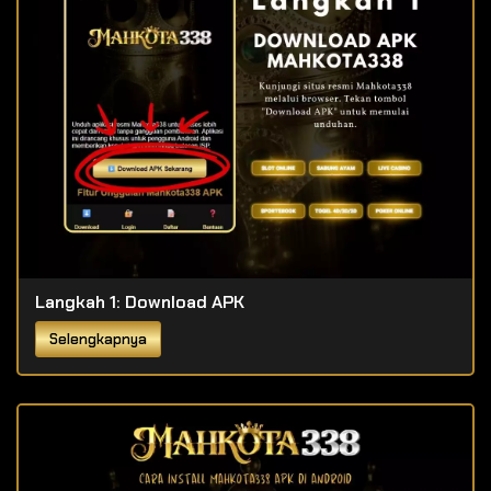
Langkah 1: Download APK
Selengkapnya