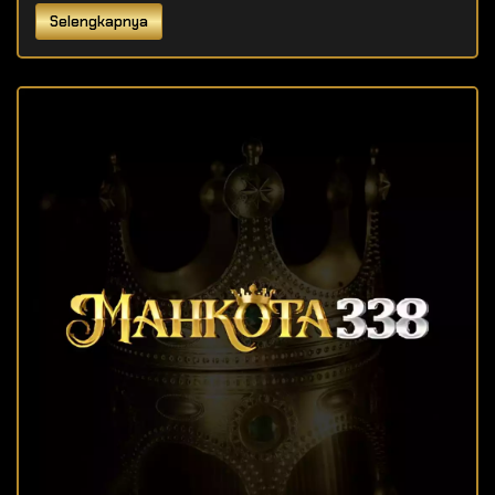
Selengkapnya