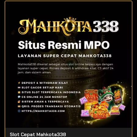
Slot Cepat Mahkota338