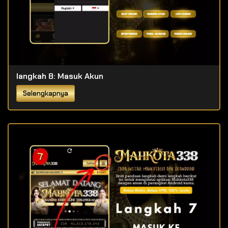
langkah 8: Masuk Akun
Selengkapnya