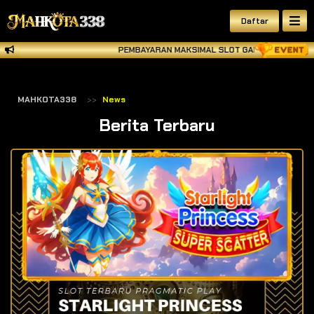
Daftar
PEMBAYARAN MAKSIMAL SLOT GAME HINGGA 2 M NAIKKAN T
MAHKOTA338
News
Berita Terbaru