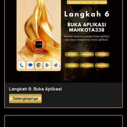
Langkah 6: Buka Aplikasi
Selengkapnya