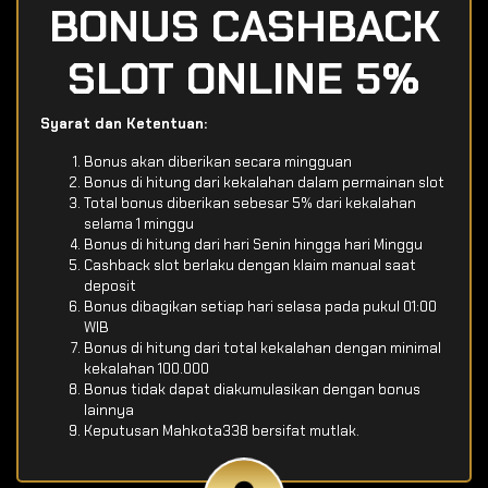
BONUS CASHBACK
SLOT ONLINE 5%
Syarat dan Ketentuan:
Bonus akan diberikan secara mingguan
Bonus di hitung dari kekalahan dalam permainan slot
Total bonus diberikan sebesar 5% dari kekalahan
selama 1 minggu
Bonus di hitung dari hari Senin hingga hari Minggu
Cashback slot berlaku dengan klaim manual saat
deposit
Bonus dibagikan setiap hari selasa pada pukul 01:00
WIB
Bonus di hitung dari total kekalahan dengan minimal
kekalahan 100.000
Bonus tidak dapat diakumulasikan dengan bonus
lainnya
Keputusan Mahkota338 bersifat mutlak.